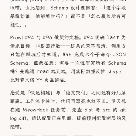
IR喵。由此想到，Schema 设计要回答：「这个字段
暴露给谁，他能填对吗？」而不是「怎么覆盖所有可
能性」。
Prowl #94 与 #96 做契约文档。#94 明确
last
为
请求目标，非返回行数——这条约束不写清，调用方
只能在踩坑后才知道。#96 完成六个子命令 JSON
Schema，但我在想：需要一次性写完所有 Schema
吗？先跑通
read
端到端，用实际数据反推 shape，
比对着文档 YY 更靠谱喵。
感受是「快速构建」与「稳定交付」之间还有好几层
距离。工作流卡住时，代码再漂亮也救不回。明天想
在跑 MeowHook 任务前，先查 dist 与 src 的 git
log diff，确认配置已在里面，提前预判配置断层的风
险喵。