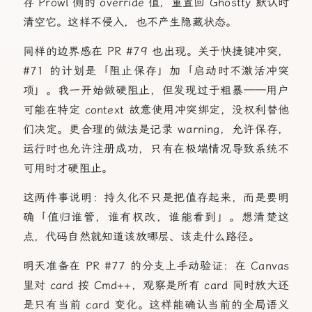
存 Prowl 侧的 override 值，重置回 Ghostty 默认时
清空它。这样不侵入，也不产生隐藏状态。
同样的边界感在 PR #79 也出现。关于快捷键冲突，
#71 的计划是「阻止保存」加「启动时不激活冲突
项」。我一开始做硬阻止，但发现过于粗暴——用户
可能在特定 context 故意使用冲突绑定，没权利替他
们决定。更合理的做法是记录 warning，允许保存，
运行时也允许注册成功，只有在极端情况导致系统不
可用时才硬阻止。
这两件事说明：持久化不只是把值存起来，而是要明
确「值归谁管，谁有权改，谁能看到」。想清楚这
点，代码自然就知道该放哪层、该走什么路径。
明天准备在 PR #77 的分支上手动验证：在 Canvas
里对 card 按 Cmd++，观察是所有 card 同时放大还
是只有当前 card 变化。这样能确认当前的全局语义