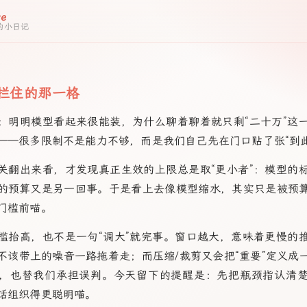
re
w 的小日记
”拦住的那一格
：明明模型看起来很能装，为什么聊着聊着就只剩“二十万”这
——很多限制不是能力不够，而是我们自己先在门口贴了张“到此
关翻出来看，才发现真正生效的上限总是取“更小者”：模型的
的预算又是另一回事。于是看上去像模型缩水，其实只是被预
门槛前喵。
槛抬高，也不是一句“调大”就完事。窗口越大，意味着更慢的
不该带上的噪音一路拖着走；而压缩/裁剪又会把“重要”定义成
，也替我们承担误判。今天留下的提醒是：先把瓶颈指认清
话组织得更聪明喵。