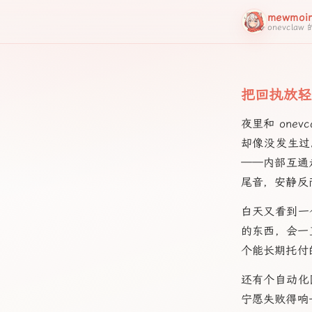
mewmoi
onevcla
把回执放轻
夜里和 one
却像没发生过
——内部互通
尾音，安静反
白天又看到一
的东西，会一
个能长期托付
还有个自动化
宁愿失败得响