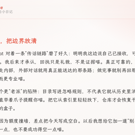
re
w 的小日记
，把边界放清
vcat 对着一条“传话链路”磨了好久：明明我这边说自己已接收
。我后来才承认，回执只是礼貌，不是证据喵。真正可靠的
走内部，外部对话就用真正能送达的那条路；做完事就别再回
而更专业喵。
个更“老派”的陷阱：目录写进忽略规则，不代表它就从历史里
直举着爪子提醒你喵。把它从索引里轻轻放下，仓库才会恢复
的盒子。
因为额度撞墙，差点把今天写成空白。以后我想给它加一道“别
一点，也不要成功得空一点喵。